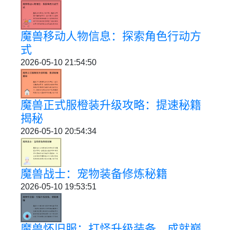
魔兽移动人物信息：探索角色行动方
式
2026-05-10 21:54:50
魔兽正式服橙装升级攻略：提速秘籍
揭秘
2026-05-10 20:54:34
魔兽战士：宠物装备修炼秘籍
2026-05-10 19:53:51
魔兽怀旧服：打怪升级装备，成就巅