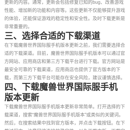
更新的内容。通常，更新会包括修复已知的bug、改善游戏
性能、增加新的功能和内容等。这些更新不仅能够提升游戏
的体验，还能保证游戏的稳定性和安全性。及时下载更新是
非常重要的。
三、选择合适的下载渠道
在下载魔兽世界国际服手机版本更新之前，我们需要选择合
适的下载渠道。目前，魔兽世界国际服手机版本可以通过官
方网站、应用商店和第三方下载平台进行下载。官方网站是
最安全可靠的下载渠道，应用商店也提供了官方版本的下
载，而第三方下载平台可能存在安全风险，建议谨慎选择。
四、下载魔兽世界国际服手机
版本更新
下载魔兽世界国际服手机版本更新非常简单。打开选择的下
载渠道，搜索“魔兽世界国际服手机版本”或类似的关键词。
然后，在搜索结果中找到官方版本，并点击下载按钮。在下