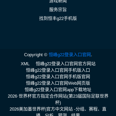
游戏新闻
服务宗旨
找到恒丰g22手机版
Copyright ©
恒峰g22登录入口官网
.
XML
恒峰g22登录入口官网官方网站
恒峰g22登录入口官网手机版入口
恒峰g22登录入口官网手机版官网
恒峰g22登录入口官网Web网页版
恒峰g22登录入口官网app下载地址
2026·世界杯官方指定合作网站(第23届国际足联世界
杯)
2026美加墨世界杯|官方中文网站 -分组、赛程、直
播、分析、预测、结果