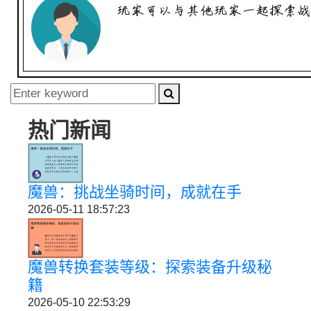
热门新闻
魔兽：挑战坐骑时间，成就在手
2026-05-11 18:57:23
魔兽转换套装等级：探索装备升级秘
籍
2026-05-10 22:53:29