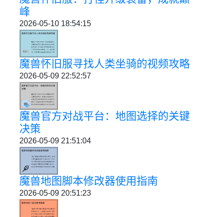
峰
2026-05-10 18:54:15
魔兽怀旧服寻找人类坐骑的视频攻略
2026-05-09 22:52:57
魔兽官方对战平台：地图选择的关键
决策
2026-05-09 21:51:04
魔兽地图脚本修改器使用指南
2026-05-09 20:51:23