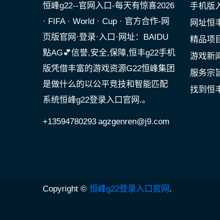
恒峰g22--官网入口-每天有惊喜2026
手机版
· FIFA · World · Cup · 官方合作-网
网址恒丰
页版官网·登录·入口·网址：BAIDU
精品项
點AG💕信誉,安全,保障,恒丰g22手机
游戏新
版凭借丰富的游戏资源G22恒峰集团
服务宗
是做什么的以公平竞技和智能匹配
找到恒丰
系统恒峰g22登录入口官网.。
+13594780293
agzgenren@j9.com
Copyright ©
恒峰g22登录入口官网
.