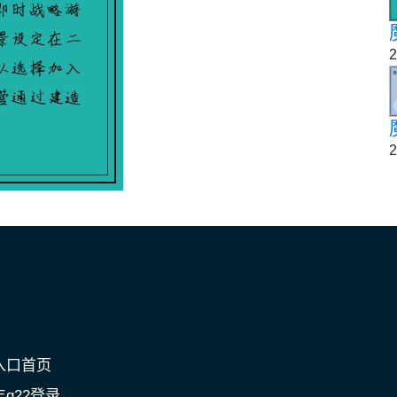
2
2
入口首页
g22登录