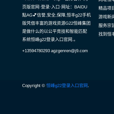
页版官网·登录·入口·网址：BAIDU
精品项
點AG💕信誉,安全,保障,恒丰g22手机
游戏新
版凭借丰富的游戏资源G22恒峰集团
服务宗
是做什么的以公平竞技和智能匹配
找到恒丰
系统恒峰g22登录入口官网.。
+13594780293
agzgenren@j9.com
Copyright ©
恒峰g22登录入口官网
.