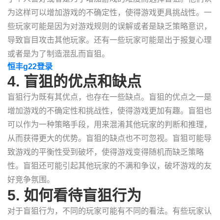
为这样可以增加游戏的不确定性，使得游戏更具挑战性。一
些玩家可能是因为对游戏规则的误解或者是缺乏策略意识，
导致盲目攻击其他玩家。还有一些玩家可能是出于报复心理
或者是为了制造混乱而盲狙。
恒丰g22登录
4. 盲狙的优点和缺点
盲狙行为既有其优点，也存在一些缺点。盲狙的优点之一是
增加游戏的不确定性和挑战性，使得游戏更加有趣。盲狙也
可以作为一种策略手段，用来混淆其他玩家的判断和推理，
从而获得更大的优势。盲狙的缺点也不可忽视。盲狙可能导
致游戏的平衡性受到破坏，使得游戏变得随机而缺乏策略
性。盲狙还可能引起其他玩家的不满和争议，破坏游戏的友
好竞争氛围。
5. 如何看待盲狙行为
对于盲狙行为，不同的玩家可能有不同的看法。有些玩家认