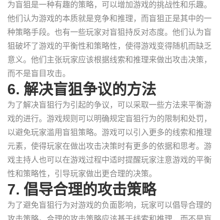
为盲狙是一种有趣的策略，可以增加游戏的挑战性和乐趣。
他们认为游戏的本质就是竞争和推理，而盲狙正是其中的一
种策略手段。也有一些玩家对盲狙持反对态度。他们认为盲
狙破坏了游戏的平衡性和策略性，使得游戏变得随机而缺乏
意义。他们主张玩家应该根据线索和推理来做出攻击决策，
而不是盲目攻击。
6. 解决盲狙争议的方法
为了解决盲狙行为引起的争议，可以采取一些方法来平衡游
戏的进行。游戏规则可以明确规定盲狙行为的限制和处罚，
以避免玩家滥用盲狙策略。游戏可以引入更多的线索和推理
元素，使得玩家在做出攻击决策时有更多的依据和思考。游
戏主持人也可以在游戏过程中适时提醒玩家注意游戏的平衡
性和策略性，引导玩家做出更合理的决策。
7. 倡导合理的攻击策略
为了避免盲狙行为对游戏的负面影响，玩家可以倡导合理的
攻击策略。合理的攻击策略应该基于线索和推理，而不是盲