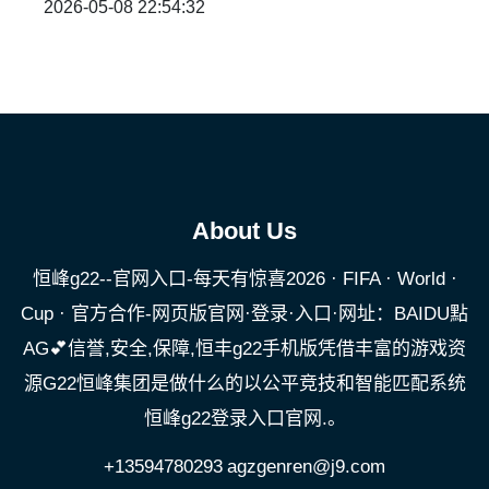
2026-05-08 22:54:32
About Us
恒峰g22--官网入口-每天有惊喜2026 · FIFA · World ·
Cup · 官方合作-网页版官网·登录·入口·网址：BAIDU點
AG💕信誉,安全,保障,恒丰g22手机版凭借丰富的游戏资
源G22恒峰集团是做什么的以公平竞技和智能匹配系统
恒峰g22登录入口官网.。
+13594780293
agzgenren@j9.com