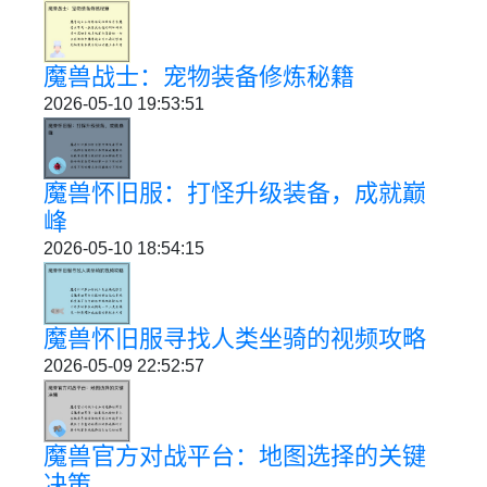
魔兽战士：宠物装备修炼秘籍
2026-05-10 19:53:51
魔兽怀旧服：打怪升级装备，成就巅
峰
2026-05-10 18:54:15
魔兽怀旧服寻找人类坐骑的视频攻略
2026-05-09 22:52:57
魔兽官方对战平台：地图选择的关键
决策