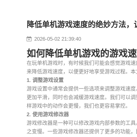
降低单机游戏速度的绝妙方法，
2026-05-02 21:39:40
如何降低单机游戏的游戏速
在玩单机游戏时，有时候我们可能会感觉游戏速
来降低游戏速度，以便更好地享受游戏过程。本
1. 调整游戏设置
游戏设置中通常会提供一些选项来调整游戏速度
更加平滑，同时也会减缓游戏速度。我们可以调
样游戏中的动作会更慢，我们也更容易掌控。
2. 使用游戏修改器
游戏修改器是一种可以修改游戏内部参数的工具
之变慢。一些游戏修改器还提供了更多的功能，