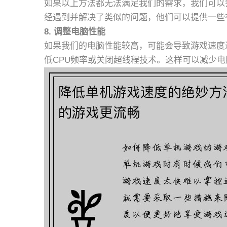
如果以上方法都无法满足我们的需求，我们可以
经遇到并解决了类似的问题，他们可以提供一些
8. 调整电脑性能
如果我们的电脑性能较高，可能会导致游戏速度
低CPU频率或关闭超线程技术。这样可以减少