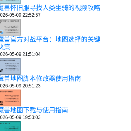
魔兽怀旧服寻找人类坐骑的视频攻略
026-05-09 22:52:57
魔兽官方对战平台：地图选择的关键
决策
026-05-09 21:51:04
魔兽地图脚本修改器使用指南
026-05-09 20:51:23
魔兽地图下载与使用指南
026-05-09 19:53:03