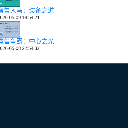
魔兽人马：装备之道
026-05-09 18:54:21
魔兽争霸：中心之光
026-05-08 22:54:32