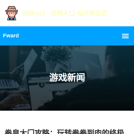
游戏新闻
拳皇大门攻略：玩转拳拳到肉的终极