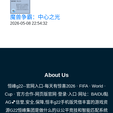
魔兽争霸：中心之光
2026-05-08 22:54:32
About Us
恒峰g22--官网入口-每天有惊喜2026 · FIFA · World ·
Cup · 官方合作-网页版官网·登录·入口·网址：BAIDU點
AG💕信誉,安全,保障,恒丰g22手机版凭借丰富的游戏资
源G22恒峰集团是做什么的以公平竞技和智能匹配系统