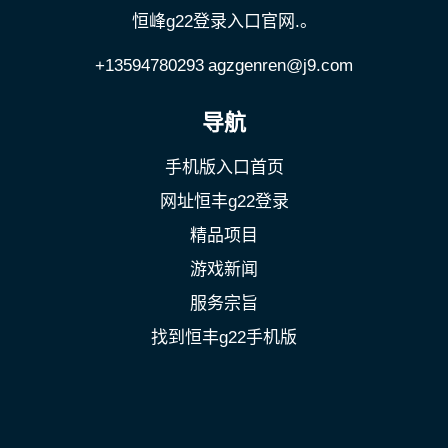
恒峰g22登录入口官网.。
+13594780293
agzgenren@j9.com
导航
手机版入口首页
网址恒丰g22登录
精品项目
游戏新闻
服务宗旨
找到恒丰g22手机版