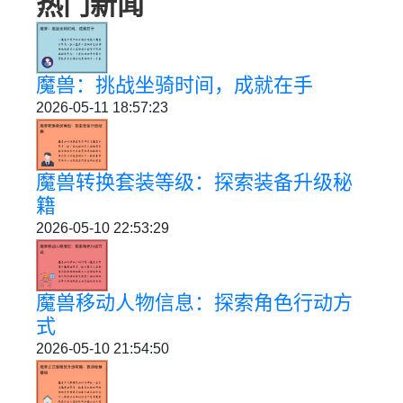
热门新闻
魔兽：挑战坐骑时间，成就在手
2026-05-11 18:57:23
魔兽转换套装等级：探索装备升级秘
籍
2026-05-10 22:53:29
魔兽移动人物信息：探索角色行动方
式
2026-05-10 21:54:50