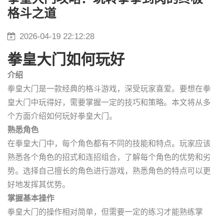
格斗之道
2026-04-19 22:12:28
拳皇大门如何玩好
介绍
拳皇大门是一款经典的格斗游戏，深受玩家喜爱。要想在拳
皇大门中玩得好，需要掌握一定的技巧和策略。本文将从多
个方面介绍如何玩好拳皇大门。
熟悉角色
在拳皇大门中，每个角色都有不同的技能和特点。玩家应该
熟悉各个角色的招式和连招组合，了解每个角色的优势和劣
势。选择自己擅长的角色进行游戏，熟悉角色的特点可以更
好地发挥其优势。
掌握基本操作
拳皇大门的操作相对简单，但需要一定的练习才能熟练掌