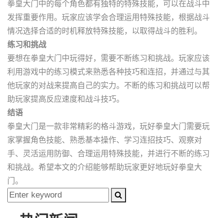
拳皇大门中的每个角色都有独特的特殊技能，可以在战斗中
发挥重要作用。玩家应该学会合理运用特殊技能，根据战斗
情况选择合适的时机释放特殊技能，以取得战斗的胜利。
练习和挑战
要想在拳皇大门中玩得好，需要不断练习和挑战。玩家应该
利用游戏中的练习模式来熟悉各种技巧和连招，并通过与其
他玩家的对战来提高自己的实力。不断的练习和挑战可以帮
助玩家提高反应速度和战斗技巧。
结语
拳皇大门是一款非常精彩的格斗游戏，玩好拳皇大门需要玩
家掌握角色技能、熟悉基本操作、学习连招技巧、观察对
手、灵活运用防御、合理运用特殊技能，并进行不断的练习
和挑战。希望本文的介绍能够帮助玩家更好地玩好拳皇大
门。