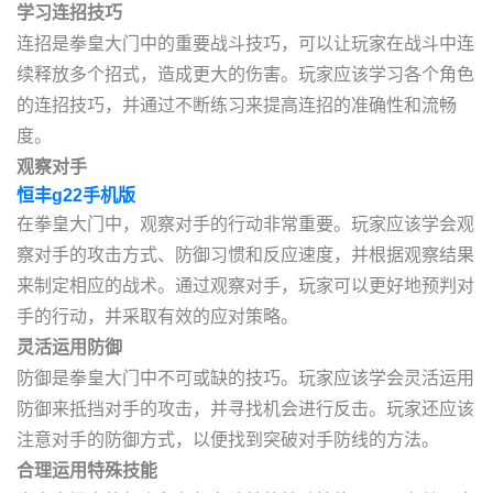
学习连招技巧
连招是拳皇大门中的重要战斗技巧，可以让玩家在战斗中连
续释放多个招式，造成更大的伤害。玩家应该学习各个角色
的连招技巧，并通过不断练习来提高连招的准确性和流畅
度。
观察对手
恒丰g22手机版
在拳皇大门中，观察对手的行动非常重要。玩家应该学会观
察对手的攻击方式、防御习惯和反应速度，并根据观察结果
来制定相应的战术。通过观察对手，玩家可以更好地预判对
手的行动，并采取有效的应对策略。
灵活运用防御
防御是拳皇大门中不可或缺的技巧。玩家应该学会灵活运用
防御来抵挡对手的攻击，并寻找机会进行反击。玩家还应该
注意对手的防御方式，以便找到突破对手防线的方法。
合理运用特殊技能